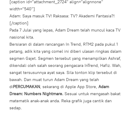
[caption id="attachment_2724" align="alignnone"
width="540"]
Adam: Saya masuk TV! Raksasa: TV? Akademi Fantasia?!
[/caption]
Pada 7 Julai yang lepas,
Adam Dream
telah muncul kaca TV
nasional kita.
Bersiaran di dalam rancangan In Trend, RTM2 pada pukul 1
petang, adik kita yang comel ini diberi ulasan ringkas dalam
segmen Gajet. Segmen tersebut yang menampilkan Ashraf,
dikendali oleh salah seorang pengacara InTrend, Hafiz. Wah,
sangat tersusunnya ayat saya. Sila tonton klip tersebut di
bawah. Dan muat turun Adam Dream yang telah
di
PERCUMAKAN
, sekarang di Apple App Store,
Adam
Dream: Numbers Nightmare.
Sesuai untuk mengasah bakat
matematik anak-anak anda. Reka grafik juga cantik dan
sedap.