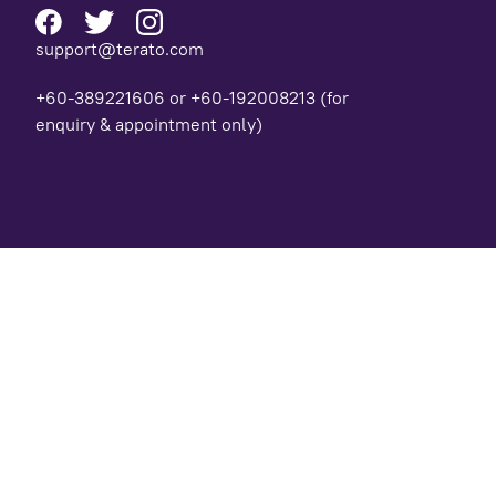
support@terato.com
+60-389221606 or +60-192008213 (for
enquiry & appointment only)