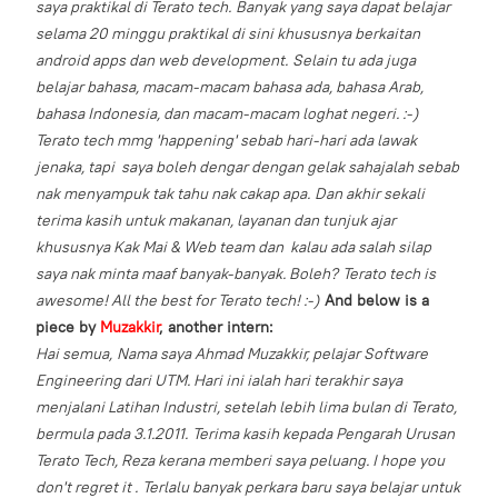
saya praktikal di Terato tech.
Banyak yang saya dapat belajar
selama 20 minggu praktikal di sini khususnya berkaitan
android apps dan web development.
Selain tu ada juga
belajar bahasa, macam-macam bahasa ada, bahasa Arab,
bahasa Indonesia, dan macam-macam loghat negeri. :-)
Terato tech mmg 'happening' sebab hari-hari ada lawak
jenaka, tapi saya boleh dengar dengan gelak sahajalah sebab
nak menyampuk tak tahu nak cakap apa.
Dan akhir sekali
terima kasih untuk makanan, layanan dan tunjuk ajar
khususnya Kak Mai & Web team dan kalau ada salah silap
saya nak minta maaf banyak-banyak. Boleh?
Terato tech is
awesome! All the best for Terato tech! :-)
And below is a
piece by
Muzakkir
, another intern:
Hai semua,
Nama saya Ahmad Muzakkir, pelajar Software
Engineering dari UTM. Hari ini ialah hari terakhir saya
menjalani Latihan Industri, setelah lebih lima bulan di Terato,
bermula pada 3.1.2011.
Terima kasih kepada Pengarah Urusan
Terato Tech, Reza kerana memberi saya peluang. I hope you
don't regret it .
Terlalu banyak perkara baru saya belajar untuk