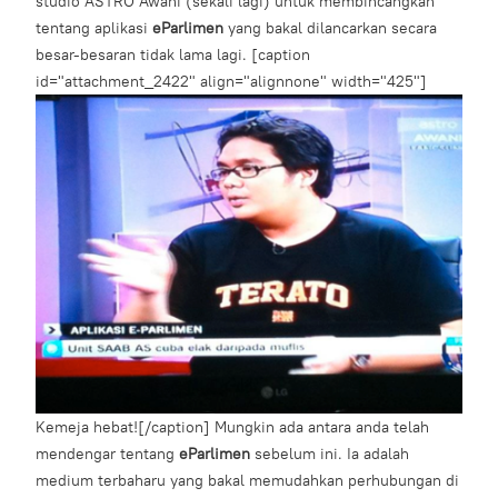
studio ASTRO Awani (sekali lagi) untuk membincangkan
tentang aplikasi
eParlimen
yang bakal dilancarkan secara
besar-besaran tidak lama lagi. [caption
id="attachment_2422" align="alignnone" width="425"]
Kemeja hebat![/caption] Mungkin ada antara anda telah
mendengar tentang
eParlimen
sebelum ini. Ia adalah
medium terbaharu yang bakal memudahkan perhubungan di