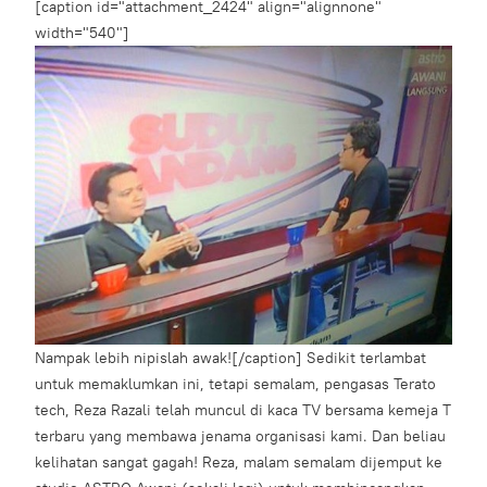
[caption id="attachment_2424" align="alignnone"
width="540"]
Nampak lebih nipislah awak![/caption] Sedikit terlambat
untuk memaklumkan ini, tetapi semalam, pengasas Terato
tech, Reza Razali telah muncul di kaca TV bersama kemeja T
terbaru yang membawa jenama organisasi kami. Dan beliau
kelihatan sangat gagah! Reza, malam semalam dijemput ke